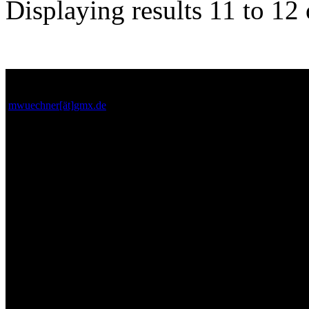
Displaying results
11 to 12
miwue
Tuesday,
mwuechner[ät]gmx.de
Hallo Pat
will mich
noch rech
sehr gel
Deine Wun
Vorschläg